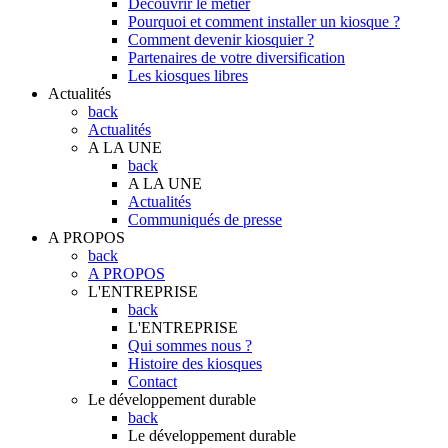
Découvrir le métier
Pourquoi et comment installer un kiosque ?
Comment devenir kiosquier ?
Partenaires de votre diversification
Les kiosques libres
Actualités
back
Actualités
A LA UNE
back
A LA UNE
Actualités
Communiqués de presse
A PROPOS
back
A PROPOS
L'ENTREPRISE
back
L'ENTREPRISE
Qui sommes nous ?
Histoire des kiosques
Contact
Le développement durable
back
Le développement durable