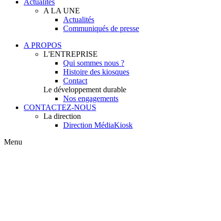
Actualités
A LA UNE
Actualités
Communiqués de presse
A PROPOS
L'ENTREPRISE
Qui sommes nous ?
Histoire des kiosques
Contact
Le développement durable
Nos engagements
CONTACTEZ-NOUS
La direction
Direction MédiaKiosk
Menu