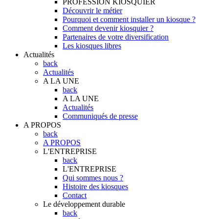
PROFESSION KIOSQUIER
Découvrir le métier
Pourquoi et comment installer un kiosque ?
Comment devenir kiosquier ?
Partenaires de votre diversification
Les kiosques libres
Actualités
back
Actualités
A LA UNE
back
A LA UNE
Actualités
Communiqués de presse
A PROPOS
back
A PROPOS
L'ENTREPRISE
back
L'ENTREPRISE
Qui sommes nous ?
Histoire des kiosques
Contact
Le développement durable
back